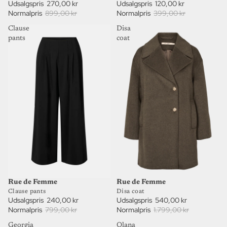
Udsalgspris
270,00 kr
Udsalgspris
120,00 kr
Normalpris
899,00 kr
Normalpris
399,00 kr
Clause
Disa
pants
coat
70%
70%
UDSALG
UDSALG
Rue de Femme
Rue de Femme
Disa coat
Clause pants
Udsalgspris
540,00 kr
Udsalgspris
240,00 kr
Normalpris
1.799,00 kr
Normalpris
799,00 kr
Georgia
Olana