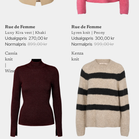
70%
70%
UDSALG
UDSALG
Rue de Femme
Rue de Femme
Luxy Kira vest | Khaki
Lyren knit | Peony
Udsalgspris
270,00 kr
Udsalgspris
300,00 kr
Normalpris
899,00 kr
Normalpris
999,00 kr
Cassia
Kenza
knit
knit
|
Wine