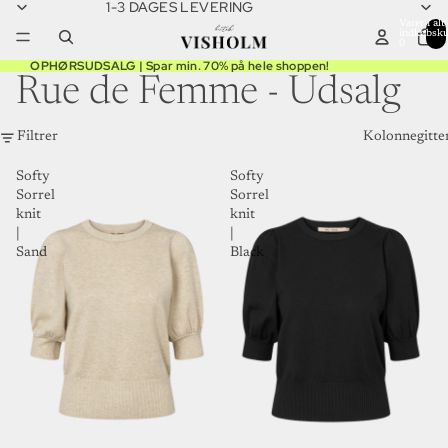
1-3 DAGES LEVERING
Varer i alt 
indkøbsku
0
OPHØRSUDSALG | Spar min. 70% på hele shoppen!
Rue de Femme - Udsalg
Filtrer
Kolonnegitte
Softy
Softy
Sorrel
Sorrel
knit
knit
|
|
Sand
Black