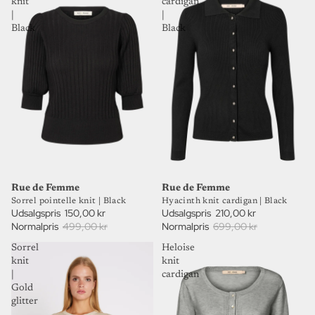
knit
cardigan
|
|
Black
Black
70%
70%
UDSALG
UDSALG
Rue de Femme
Rue de Femme
Hyacinth knit cardigan | Black
Sorrel pointelle knit | Black
Udsalgspris
210,00 kr
Udsalgspris
150,00 kr
Normalpris
699,00 kr
Normalpris
499,00 kr
Sorrel
Heloise
knit
knit
|
cardigan
Gold
glitter