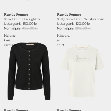
70%
70%
UDSALG
UDSALG
Rue de Femme
Rue de Femme
Sorrel knit | Black glitter
Softy Sorrel knit | Windsor wine
Udsalgspris
150,00 kr
Udsalgspris
120,00 kr
Normalpris
499,00 kr
Normalpris
399,00 kr
Heloise
Kinvara
knit
t-
cardigan
shirt
75%
70%
UDSALG
UDSALG
Rue de Femme
Rue de Femme