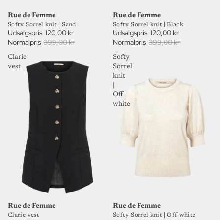
70%
70%
UDSALG
UDSALG
Rue de Femme
Rue de Femme
Softy Sorrel knit | Sand
Softy Sorrel knit | Black
Udsalgspris
120,00 kr
Udsalgspris
120,00 kr
Normalpris
399,00 kr
Normalpris
399,00 kr
Clarie
Softy
vest
Sorrel
knit
|
Off
white
70%
70%
UDSALG
UDSALG
Rue de Femme
Rue de Femme
Clarie vest
Softy Sorrel knit | Off white