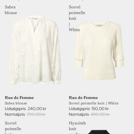
Sabra
Sorrel
blouse
pointelle
knit
|
White
70%
70%
UDSALG
UDSALG
Rue de Femme
Rue de Femme
Sabra blouse
Sorrel pointelle knit | White
Udsalgspris
240,00 kr
Udsalgspris
150,00 kr
Normalpris
799,00 kr
Normalpris
499,00 kr
Sorrel
Hyacinth
pointelle
knit