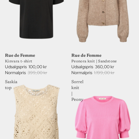
75%
70%
UDSALG
UDSALG
Rue de Femme
Rue de Femme
Kinvara t-shirt
Peonora knit | Sandstone
Udsalgspris
100,00 kr
Udsalgspris
360,00 kr
Normalpris
399,00 kr
Normalpris
1.199,00 kr
Saskia
Sorrel
top
knit
|
Peony