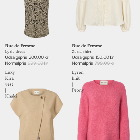
80%
81%
UDSALG
UDSALG
Rue de Femme
Rue de Femme
Lyric dress
Zosia shirt
Udsalgspris
200,00 kr
Udsalgspris
150,00 kr
Normalpris
999,00 kr
Normalpris
799,00 kr
Luxy
Lyren
Kira
knit
vest
|
|
Peony
Khaki