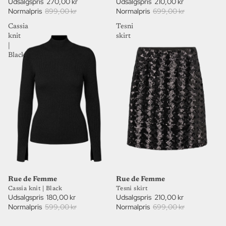
Udsalgspris
210,00 kr
Udsalgspris
270,00 kr
Normalpris
699,00 kr
Normalpris
899,00 kr
Cassia
Tesni
knit
skirt
|
Black
70%
70%
UDSALG
UDSALG
Rue de Femme
Rue de Femme
Cassia knit | Black
Tesni skirt
Udsalgspris
180,00 kr
Udsalgspris
210,00 kr
Normalpris
599,00 kr
Normalpris
699,00 kr