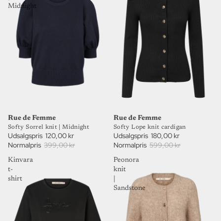
Midnight
70%
70%
UDSALG
UDSALG
Rue de Femme
Rue de Femme
Softy Sorrel knit | Midnight
Softy Lope knit cardigan
Udsalgspris
120,00 kr
Udsalgspris
180,00 kr
Normalpris
399,00 kr
Normalpris
599,00 kr
Kinvara
Peonora
t-
knit
shirt
|
Sandstone