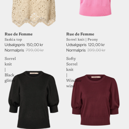
81%
70%
UDSALG
UDSALG
Rue de Femme
Rue de Femme
Saskia top
Sorrel knit | Peony
Udsalgspris
150,00 kr
Udsalgspris
120,00 kr
Normalpris
799,00 kr
Normalpris
399,00 kr
Sorrel
Softy
knit
Sorrel
|
knit
Black
|
glitter
Windsor
wine