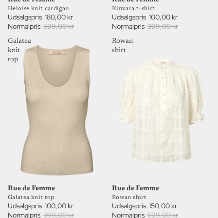
Kinvara t-shirt
Heloise knit cardigan
Udsalgspris
100,00 kr
Udsalgspris
180,00 kr
Normalpris
399,00 kr
Normalpris
599,00 kr
Galatea
Rowan
knit
shirt
top
79%
75%
UDSALG
UDSALG
Rue de Femme
Rue de Femme
Rowan shirt
Galatea knit top
Udsalgspris
150,00 kr
Udsalgspris
100,00 kr
Normalpris
699,00 kr
Normalpris
399,00 kr