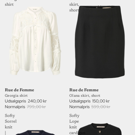
shirt
skirt,
short
75%
70%
UDSALG
UDSALG
Rue de Femme
Rue de Femme
Olana skirt, short
Georgia shirt
Udsalgspris
150,00 kr
Udsalgspris
240,00 kr
Normalpris
599,00 kr
Normalpris
799,00 kr
Softy
Softy
Sorrel
Lope
knit
knit
|
cardigan