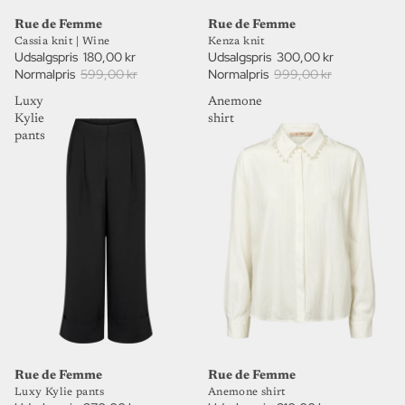
70%
70%
UDSALG
UDSALG
Rue de Femme
Rue de Femme
Cassia knit | Wine
Kenza knit
Udsalgspris
180,00 kr
Udsalgspris
300,00 kr
Normalpris
599,00 kr
Normalpris
999,00 kr
Luxy
Anemone
Kylie
shirt
pants
70%
70%
UDSALG
UDSALG
Rue de Femme
Rue de Femme
Anemone shirt
Luxy Kylie pants