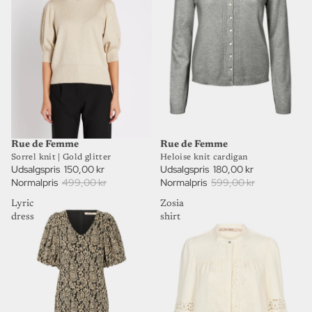
70%
70%
UDSALG
UDSALG
Rue de Femme
Rue de Femme
Sorrel knit | Gold glitter
Heloise knit cardigan
Udsalgspris
150,00 kr
Udsalgspris
180,00 kr
Normalpris
499,00 kr
Normalpris
599,00 kr
Lyric
Zosia
dress
shirt